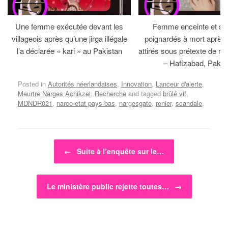
Une femme exécutée devant les
Femme enceinte et so
villageois après qu’une jirga illégale
poignardés à mort après 
l’a déclarée « kari » au Pakistan
attirés sous prétexte de réc
– Hafizabad, Pakis
Posted in
Autorités néerlandaises
,
Innovation
,
Lanceur d'alerte
,
Meurtre Narges Achikzei
,
Recherche
and tagged
brûlé vif
,
MDNDR021
,
narco-etat pays-bas
,
nargesgate
,
renier
,
scandale
.
Post navigation
←
Suite à l’enquête sur le…
Le ministère public rejette toutes…
→