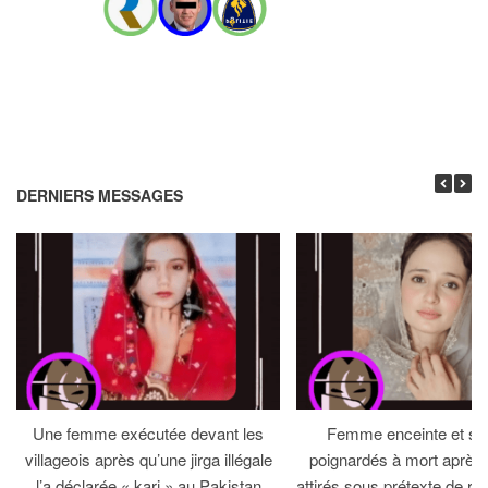
DERNIERS MESSAGES
Une femme exécutée devant les
Femme enceinte et so
villageois après qu’une jirga illégale
poignardés à mort après 
l’a déclarée « kari » au Pakistan
attirés sous prétexte de réc