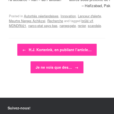
– Hafizabad, Pakis
Posted in
Autorités néerlandaises
,
Innovation
,
Lanceur d'alerte
,
Meurtre Narges Achikzei
,
Recherche
and tagged
brûlé vif
,
MDNDR021
,
narco-etat pays-bas
,
nargesgate
,
renier
,
scandale
.
Post navigation
←
H.J. Korterink, en publiant l’article…
Je ne vois que des…
→
Suivez-nous!