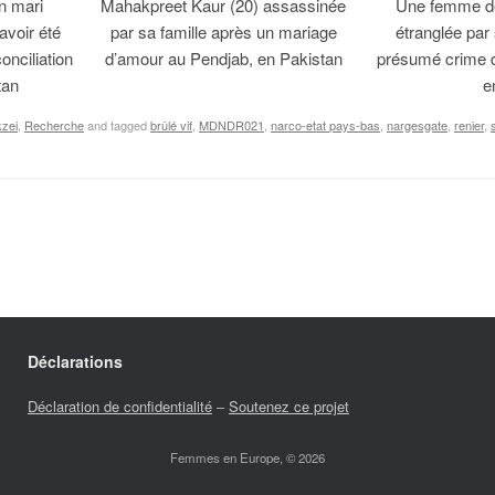
n mari
Mahakpreet Kaur (20) assassinée
Une femme de
avoir été
par sa famille après un mariage
étranglée par
onciliation
d’amour au Pendjab, en Pakistan
présumé crime 
tan
e
kzei
,
Recherche
and tagged
brûlé vif
,
MDNDR021
,
narco-etat pays-bas
,
nargesgate
,
renier
,
Déclarations
Déclaration de confidentialité
–
Soutenez ce projet
Femmes en Europe, © 2026