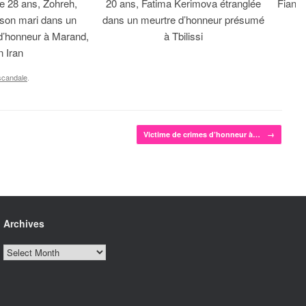
 28 ans, Zohreh,
20 ans, Fatima Kerimova étranglée
Fiancé
 son mari dans un
dans un meurtre d’honneur présumé
d’honneur à Marand,
à Tbilissi
n Iran
scandale
.
Victime de crimes d’honneur à…
→
Archives
Archives