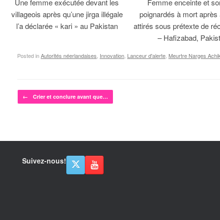
Une femme exécutée devant les
Femme enceinte et so
villageois après qu’une jirga illégale
poignardés à mort après 
l’a déclarée « kari » au Pakistan
attirés sous prétexte de réc
– Hafizabad, Pakis
Posted in
Autorités néerlandaises
,
Innovation
,
Lanceur d'alerte
,
Meurtre Narges Achi
Post navigation
←
Crier et conclure avant que…
Suivez-nous!