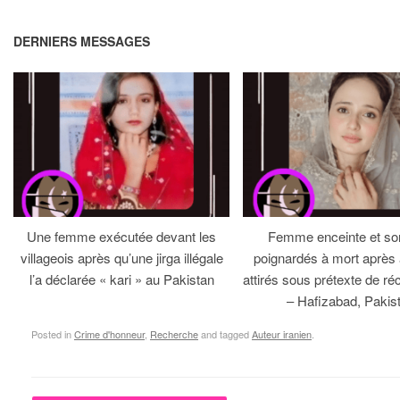
DERNIERS MESSAGES
Une femme exécutée devant les
Femme enceinte et so
villageois après qu’une jirga illégale
poignardés à mort après 
l’a déclarée « kari » au Pakistan
attirés sous prétexte de réc
– Hafizabad, Pakis
Posted in
Crime d'honneur
,
Recherche
and tagged
Auteur iranien
.