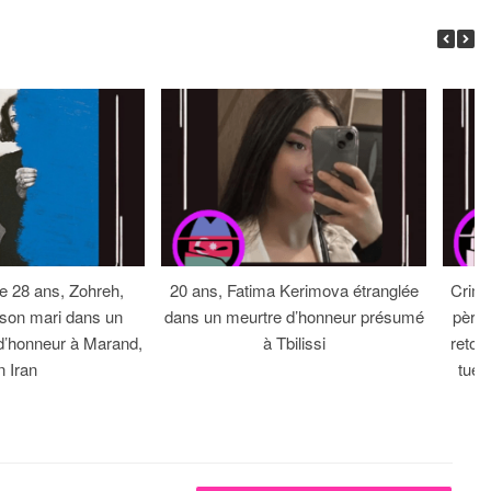
 28 ans, Zohreh,
20 ans, Fatima Kerimova étranglée
Crime
 son mari dans un
dans un meurtre d’honneur présumé
père 
d’honneur à Marand,
à Tbilissi
retou
n Iran
tue 