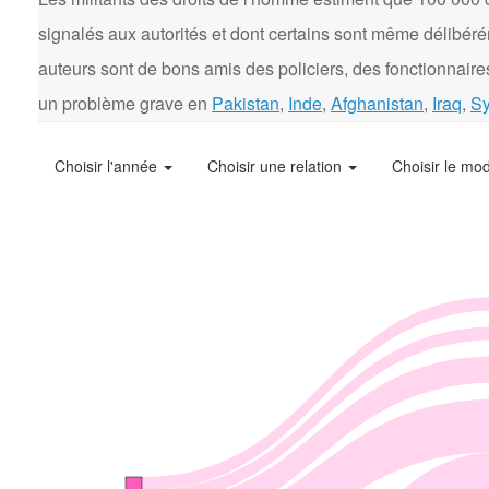
signalés aux autorités et dont certains sont même délibér
auteurs sont de bons amis des policiers, des fonctionnaires
un problème grave en
Pakistan
,
Inde
,
Afghanistan
,
Iraq
,
Sy