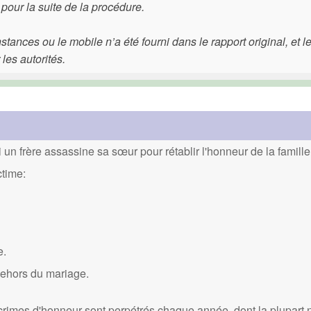
 pour la suite de la procédure.
ances ou le mobile n’a été fourni dans le rapport original, et l
les autorités.
un frère assassine sa sœur pour rétablir l'honneur de la famille
ctime:
e.
dehors du mariage.
crimes d'honneur sont perpétrés chaque année, dont la plupart 