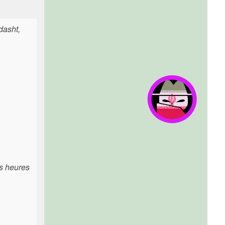
dasht,
es heures