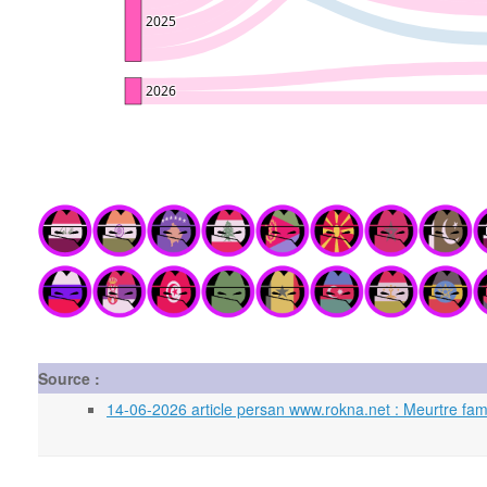
Source :
14-06-2026 article persan www.rokna.net : Meurtre fami