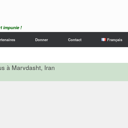
t impunie !
rtenaires
Donner
Contact
Français
us à Marvdasht, Iran