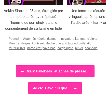
Ankita Sharma, 25 ans, étranglée par
Une femme exécutée dev
son père après avoir épousé
villageois après qu’une jirg
l’homme de son choix sans le
l’a déclarée « kari » au 
consentement de sa famille en Inde
Posted in
Autorités néerlandaises
,
Innovation
,
Lanceur d'alerte
,
Meurtre Narges Achikzei
,
Recherche
and tagged
brûlé vif
,
MDNDR021
,
narco-etat pays-bas
,
nargesgate
,
renier
,
scandale
.
Post navigation
←
Mary Hallebeek, attachée de presse…
Je crois avoir lu que…
→