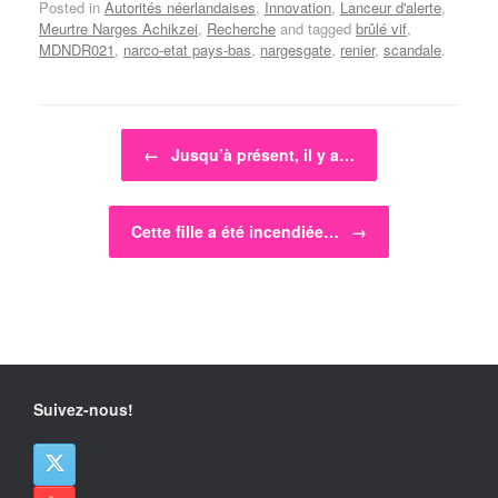
Posted in
Autorités néerlandaises
,
Innovation
,
Lanceur d'alerte
,
Meurtre Narges Achikzei
,
Recherche
and tagged
brûlé vif
,
MDNDR021
,
narco-etat pays-bas
,
nargesgate
,
renier
,
scandale
.
Post navigation
←
Jusqu’à présent, il y a…
Cette fille a été incendiée…
→
Suivez-nous!