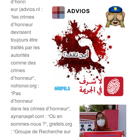
d’honn
eur (advios.nl :
“les crimes
d’honneur
devraient
toujours être
traités par les
autorités
comme des
crimes
d’honneur”,
nohonor.org :
“Pas
d’honneur
dans les crimes d’honneur”,
aynanaqef.com : “Où en
sommes-nous ?”, grefels.org
: “Groupe de Recherche sur