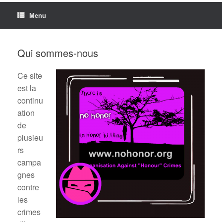
Menu
Qui sommes-nous
Ce site
est la
continu
ation
de
plusieu
rs
campa
gnes
contre
les
crimes