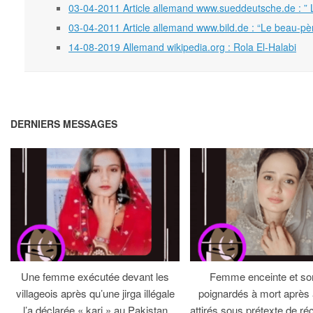
03-04-2011 Article allemand www.sueddeutsche.de : ” L
03-04-2011 Article allemand www.bild.de : “Le beau-père
14-08-2019 Allemand wikipedia.org : Rola El-Halabi
DERNIERS MESSAGES
Une femme exécutée devant les
Femme enceinte et so
villageois après qu’une jirga illégale
poignardés à mort après 
l’a déclarée « kari » au Pakistan
attirés sous prétexte de réc