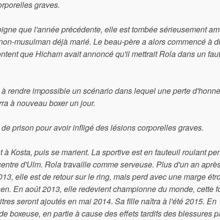
orporelles graves.
igne que l'année précédente, elle est tombée sérieusement a
un non-musulman déjà marié. Le beau-père a alors commencé à di
content que Hicham avait annoncé qu'il mettrait Rola dans un faut
e à rendre impossible un scénario dans lequel une perte d'honn
urra à nouveau boxer un jour.
e prison pour avoir infligé des lésions corporelles graves.
nt à Kosta, puis se marient. La sportive est en fauteuil roulant p
centre d'Ulm. Rola travaille comme serveuse. Plus d'un an après
13, elle est de retour sur le ring, mais perd avec une marge étro
en. En août 2013, elle redevient championne du monde, cette fo
tres seront ajoutés en mai 2014. Sa fille naîtra à l'été 2015. En
de boxeuse, en partie à cause des effets tardifs des blessures p