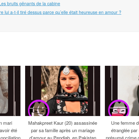
es bruits gênants de la cabine
 lui a-t-il tiré dessus parce qu’elle était heureuse en amour ?
n mari
Mahakpreet Kaur (20) assassinée
Une femme de
avoir été
par sa famille après un mariage
étranglée par
onciliation
d’amour au Pendjab, en Pakistan
présumé crime 