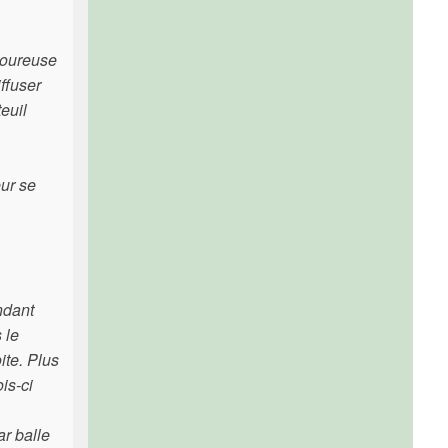
moureuse
ffuser
euil
eur se
endant
 le
ite. Plus
is-ci
ar balle