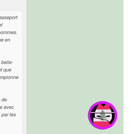
passeport
et
d'hommes.
me en
belle-
nt que
hampionne
e de
me avec
é par les