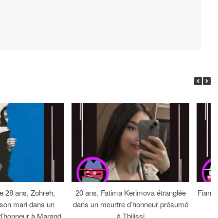
 28 ans, Zohreh,
20 ans, Fatima Kerimova étranglée
Fiancé
 son mari dans un
dans un meurtre d’honneur présumé
d’honneur à Marand,
à Tbilissi