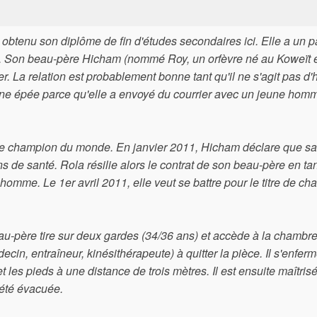
 obtenu son diplôme de fin d'études secondaires ici. Elle a un 
ns. Son beau-père Hicham (nommé Roy, un orfèvre né au Koweït 
 La relation est probablement bonne tant qu'il ne s'agit pas 
ne épée parce qu'elle a envoyé du courrier avec un jeune hom
de champion du monde. En janvier 2011, Hicham déclare que sa 
ns de santé. Rola résilie alors le contrat de son beau-père en ta
homme. Le 1er avril 2011, elle veut se battre pour le titre de c
u-père tire sur deux gardes (34/36 ans) et accède à la chambr
in, entraîneur, kinésithérapeute) à quitter la pièce. Il s'enfer
et les pieds à une distance de trois mètres. Il est ensuite maîtris
 été évacuée.