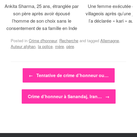
Ankita Sharma, 25 ans, étranglée par
Une femme exécutée dev
son père après avoir épousé
villageois après qu’une jirg
l’homme de son choix sans le
l’a déclarée « kari » au 
consentement de sa famille en Inde
Posted in
Crime d'honneur
,
Recherche
and tagged
Allemagne
,
Auteur afghan
,
la police
,
mère
,
père
.
Post navigation
←
Tentative de crime d’honneur ou…
Crime d’honneur à Sanandaj, Iran…
→