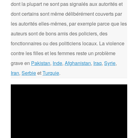
dont la plupart ne sont pas signalés aux autorités et
dont certains sont même délibérément couverts par
les autorités elles-mêmes, par exemple parce que les
auteurs sont de bons amis des policiers, des
fonctionnaires ou des politiciens locaux. La violence
contre les filles et les femmes reste un problème
grave en
Pakistan
,
Inde
,
Afghanistan
,
Iraq
,
Syrie
,
Iran
,
Serbie
et
Turquie
.