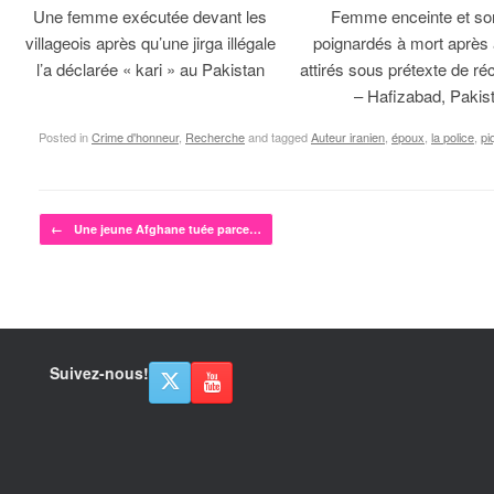
Une femme exécutée devant les
Femme enceinte et so
villageois après qu’une jirga illégale
poignardés à mort après 
l’a déclarée « kari » au Pakistan
attirés sous prétexte de réc
– Hafizabad, Pakis
Posted in
Crime d'honneur
,
Recherche
and tagged
Auteur iranien
,
époux
,
la police
,
pi
Post navigation
←
Une jeune Afghane tuée parce…
Suivez-nous!