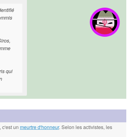
entifié
commis
iros,
comme
is qui
en
, c'est un
meurtre d'honneur
. Selon les activistes, les