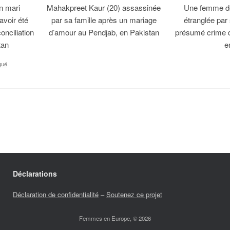
n mari
Mahakpreet Kaur (20) assassinée
Une femme de
avoir été
par sa famille après un mariage
étranglée par
onciliation
d’amour au Pendjab, en Pakistan
présumé crime 
tan
e
qué
.
Déclarations
Déclaration de confidentialité
–
Soutenez ce projet
Femmes en Europe, © 2026