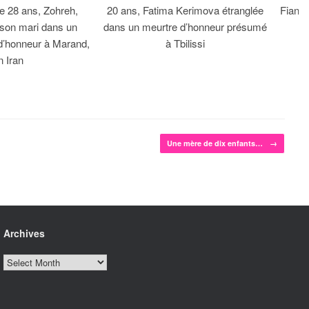
 28 ans, Zohreh,
20 ans, Fatima Kerimova étranglée
Fiancé
 son mari dans un
dans un meurtre d’honneur présumé
d’honneur à Marand,
à Tbilissi
n Iran
Une mère de dix enfants…
→
Archives
Archives