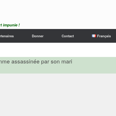
t impunie !
rtenaires
Donner
Contact
Français
emme assassinée par son mari