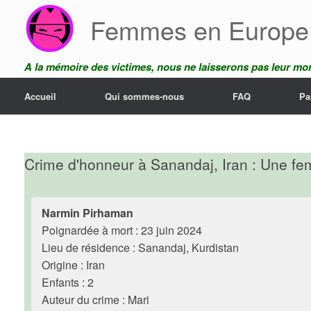
Skip
Femmes en Europe
to
content
A la mémoire des victimes, nous ne laisserons pas leur mor
Accueil
Qui sommes-nous
FAQ
Pa
Crime d'honneur à Sanandaj, Iran : Une f
Narmin Pirhaman
Poignardée à mort : 23 juin 2024
Lieu de résidence : Sanandaj, Kurdistan
Origine : Iran
Enfants : 2
Auteur du crime : Mari