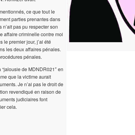
mentionnés, ce que tout le
lement parties prenantes dans
s n’ait pas pu respecter son
e affaire criminelle contre moi
le premier jour, j’ai été
dans les deux affaires pénales.
 procédures pénales.
 la “jalousie de MDNDR021″ en
me que la victime aurait
uments. Je n’ai pas le droit de
ction revendiqué en raison de
cuments judiciaires font
ier cela.