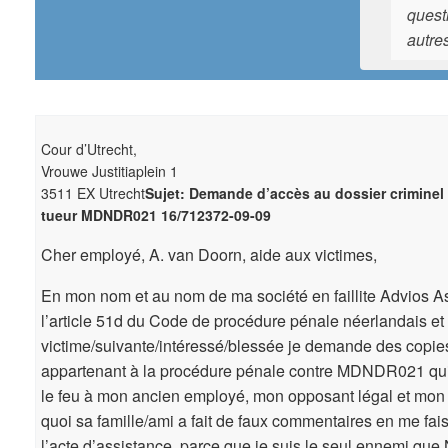
questi
autre
Cour d’Utrecht,
Vrouwe Justitiaplein 1
3511 EX Utrecht
Sujet: Demande d’accès au dossier criminel
tueur MDNDR021 16/712372-09-09
Cher employé, A. van Doorn, aide aux victimes,
En mon nom et au nom de ma société en faillite Advios As
l’article 51d du Code de procédure pénale néerlandais et
victime/suivante/intéressé/blessée je demande des copie
appartenant à la procédure pénale contre MDNDR021 qui 
le feu à mon ancien employé, mon opposant légal et mon 
quoi sa famille/ami a fait de faux commentaires en me fais
l’acte d’assistance, parce que je suis le seul ennemi que 