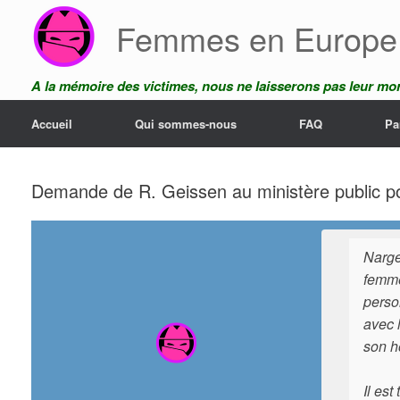
Skip
Femmes en Europe
to
content
A la mémoire des victimes, nous ne laisserons pas leur mor
Accueil
Qui sommes-nous
FAQ
Pa
Demande de R. Geissen au ministère public pou
Narge
femme
perso
avec 
son h
Il est