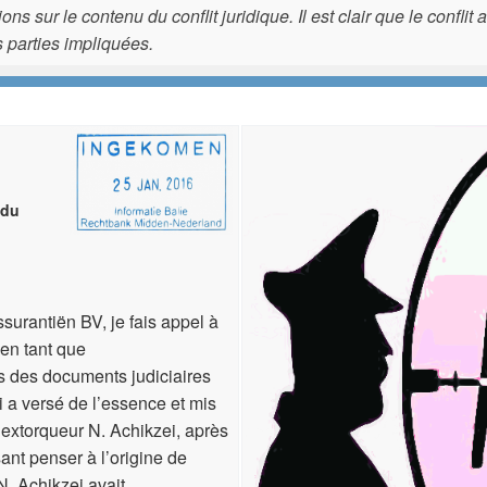
ons sur le contenu du conflit juridique. Il est clair que le confli
s parties impliquées.
 du
surantiën BV, je fais appel à
 en tant que
s des documents judiciaires
a versé de l’essence et mis
extorqueur N. Achikzei, après
ant penser à l’origine de
N. Achikzei avait.