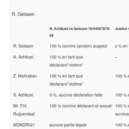
R. Geissen
N. Achikzei vs Geissen 16/44067878-
Justice
09
R. Geissen
100 % comme (ancien) suspect
x % e
N. Achikzei
100 % en tant que
–
déclarant/”victime”
Z. Mehraban
100 % en tant que
100 % e
déclarant/”victime”
S. Achikzei
0 %, aucune déclaration faite
100 % e
Mr. P.H.
100 % comme déclarant et avocat
100 % e
Ruijzendaal
surviva
MDNDR021
aucune partie légale
100 % e