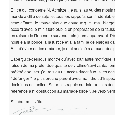
En ce qui concerne N. Achikzei, je suis, au vu des motifs 
monde a dit à ce sujet et tous les rapports sont indéniab
cette affaire. Je trouve plus que douteux que ” ma ” Narge
accord avec le ministère public en préparation de la fauss
en raison de l’incendie survenu trois jours auparavant. Dès 
hostile à la police, à la justice et à la famille de Narges 
Afin d’éviter de les embêter, je n’ai assisté à aucune des
L’aperçu ci-dessous montre qu’avec tout autre motif que
raison de ma prétendue qualité de victime/survivante/hom
préféré épouser, j’aurais eu un accès direct à tous les doc
” déranger ” le plus proche parent avec mon droit d’inspe
décisions de justice. Selon les ragots sur Internet, les do
référence à l'” obstruction au mariage forcé “. Je veux vérif
Sincèrement vôtre,