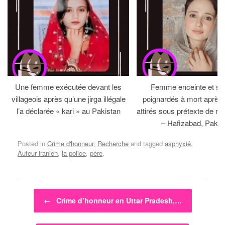
Une femme exécutée devant les
Femme enceinte et so
villageois après qu’une jirga illégale
poignardés à mort après 
l’a déclarée « kari » au Pakistan
attirés sous prétexte de réc
– Hafizabad, Pakis
Posted in
Crime d'honneur
,
Recherche
and tagged
asphyxié
,
Auteur iranien
,
la police
,
père
.
Post navigation
←
Crime d’honneur en Uttar Pradesh,…