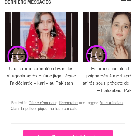
DERNIERS MESSAGES
Une femme exécutée devant les
Femme enceinte et so
villageois après qu’une jirga illégale
poignardés à mort après 
l’a déclarée « kari » au Pakistan
attirés sous prétexte de réc
– Hafizabad, Pakis
Posted in
Crime d'honneur
,
Recherche
and tagged
Auteur indien
,
Clan
,
la police
,
piqué
,
renier
,
scandale
.
Post navigation