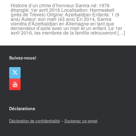
Histoire d’un crime d’honneur Samra né: 1976
étranglé: 1er avril 2016 Localisation: Hermeskeil
(près de Trèves) Origine: Azerbaïdjan Enfants: 1 (9
ans) Auteur: son mari (43 ans) En 2014, Samra
viendra d’Azerbaïdjan en Allemagne en tant que
demandeur d’asile avec un mari et un enfant. Le 1er
avril 2016, les membres de la famille retrouveront […]
Suivez-nous!
Déclarations
Déclaration de confidentialité
–
Soutenez ce projet