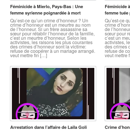
Féminicide à Mierlo, Pays-Bas : Une
Féminicide à
femme syrienne poignardée à mort
femme tuée 
Qu’est-ce qu’un crime d’honneur ? Un
Qu’est-ce q
crime d’honneur est un meurtre au nom
crime d’hon
de l’honneur. Si un frère assassine sa
de l’honneur
sœur pour rétablir l’honneur de la famille,
sœur pour ré
c’est un meurtre d’honneur. Selon les
c’est un meu
activistes, les raisons les plus courantes
activistes, 
des crimes d’honneur sont la victime:
des crimes d
refuse de coopérer à un mariage arrangé.
refuse de c
veut mettre fin […]
veut mettre f
Arrestation dans l’affaire de Laila Goli
Crime d’hon