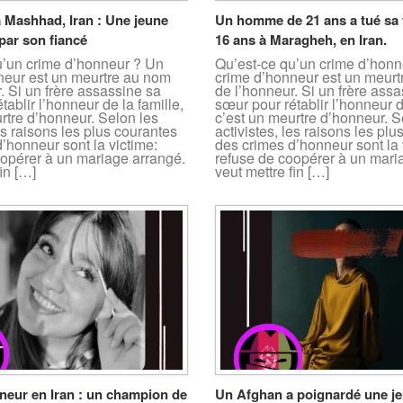
 Mashhad, Iran : Une jeune
Un homme de 21 ans a tué sa 
par son fiancé
16 ans à Maragheh, en Iran.
u’un crime d’honneur ? Un
Qu’est-ce qu’un crime d’hon
neur est un meurtre au nom
crime d’honneur est un meur
. Si un frère assassine sa
de l’honneur. Si un frère ass
tablir l’honneur de la famille,
sœur pour rétablir l’honneur d
rtre d’honneur. Selon les
c’est un meurtre d’honneur. S
les raisons les plus courantes
activistes, les raisons les pl
’honneur sont la victime:
des crimes d’honneur sont la 
oopérer à un mariage arrangé.
refuse de coopérer à un mari
in […]
veut mettre fin […]
neur en Iran : un champion de
Un Afghan a poignardé une j