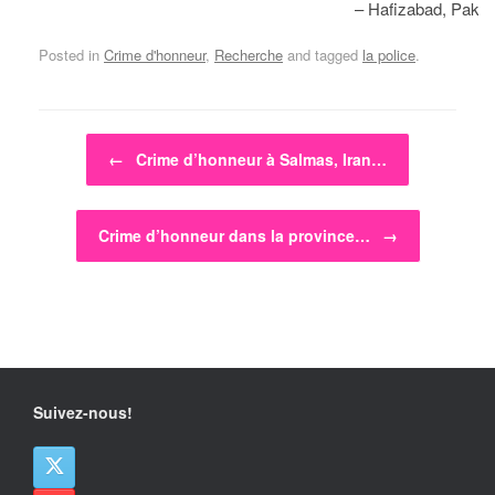
– Hafizabad, Pakis
Posted in
Crime d'honneur
,
Recherche
and tagged
la police
.
Post navigation
←
Crime d’honneur à Salmas, Iran…
Crime d’honneur dans la province…
→
Suivez-nous!