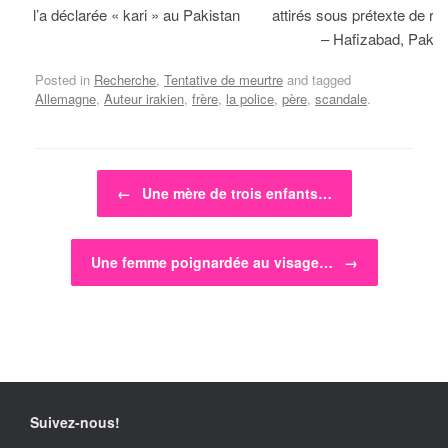
l’a déclarée « kari » au Pakistan
attirés sous prétexte de réc
– Hafizabad, Pakis
Posted in
Recherche
,
Tentative de meurtre
and tagged
Allemagne
,
Auteur irakien
,
frère
,
la police
,
père
,
scandale
.
Post navigation
←
Une mère de trois enfants…
Une femme poignardée au visage…
→
Suivez-nous!