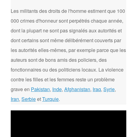
Les militants des droits de l'homme estiment que 100
000 crimes d'honneur sont perpétrés chaque année,
dont la plupart ne sont pas signalés aux autorités et
dont certains sont même délibérément couverts par
les autorités elles-mêmes, par exemple parce que les
auteurs sont de bons amis des policiers, des
fonctionnaires ou des politiciens locaux. La violence
contre les filles et les femmes reste un problème
grave en
Pakistan
,
Inde
,
Afghanistan
,
Iraq
,
Syrie
,
Iran
,
Serbie
et
Turquie
.