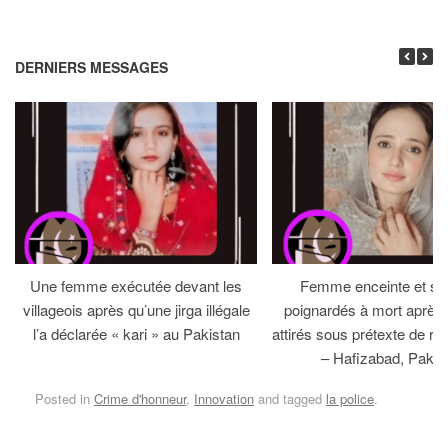
DERNIERS MESSAGES
Une femme exécutée devant les
Femme enceinte et so
villageois après qu’une jirga illégale
poignardés à mort après 
l’a déclarée « kari » au Pakistan
attirés sous prétexte de réc
– Hafizabad, Pakis
Posted in
Crime d'honneur
,
Innovation
and tagged
la police
.