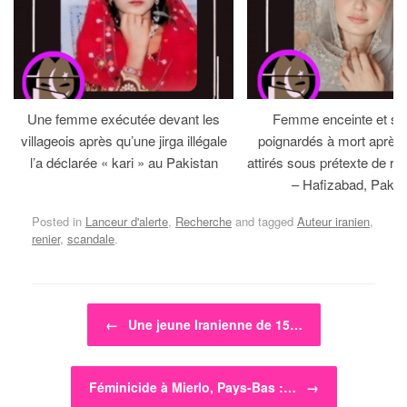
Une femme exécutée devant les
Femme enceinte et so
villageois après qu’une jirga illégale
poignardés à mort après 
l’a déclarée « kari » au Pakistan
attirés sous prétexte de réc
– Hafizabad, Pakis
Posted in
Lanceur d'alerte
,
Recherche
and tagged
Auteur iranien
,
renier
,
scandale
.
Post navigation
←
Une jeune Iranienne de 15…
Féminicide à Mierlo, Pays-Bas :…
→