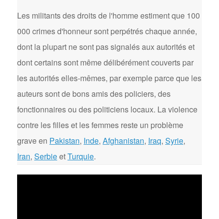
Les militants des droits de l'homme estiment que 100
000 crimes d'honneur sont perpétrés chaque année,
dont la plupart ne sont pas signalés aux autorités et
dont certains sont même délibérément couverts par
les autorités elles-mêmes, par exemple parce que les
auteurs sont de bons amis des policiers, des
fonctionnaires ou des politiciens locaux. La violence
contre les filles et les femmes reste un problème
grave en
Pakistan
,
Inde
,
Afghanistan
,
Iraq
,
Syrie
,
Iran
,
Serbie
et
Turquie
.