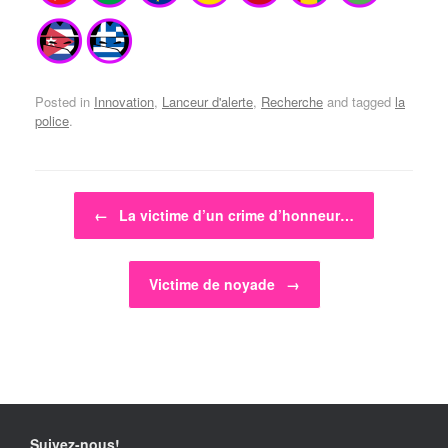
Posted in
Innovation
,
Lanceur d'alerte
,
Recherche
and tagged
la
police
.
Post navigation
←
La victime d’un crime d’honneur…
Victime de noyade
→
Suivez-nous!