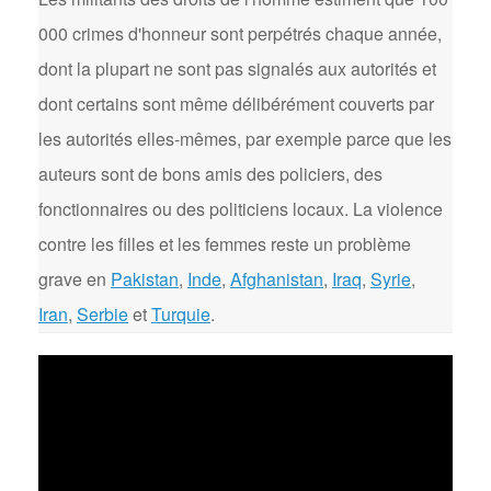
000 crimes d'honneur sont perpétrés chaque année,
dont la plupart ne sont pas signalés aux autorités et
dont certains sont même délibérément couverts par
les autorités elles-mêmes, par exemple parce que les
auteurs sont de bons amis des policiers, des
fonctionnaires ou des politiciens locaux. La violence
contre les filles et les femmes reste un problème
grave en
Pakistan
,
Inde
,
Afghanistan
,
Iraq
,
Syrie
,
Iran
,
Serbie
et
Turquie
.