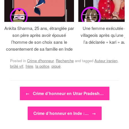
Ankita Sharma, 25 ans, étranglée par
Une femme exécutée dev
son père après avoir épousé
villageois après qu’une jirg
l’homme de son choix sans le
l’a déclarée « kari » au 
consentement de sa famille en Inde
Posted in
Crime d'honneur
,
Recherche
and tagged
Auteur iranien
,
brûlé vif
,
frère
,
la police
,
piqué
.
Post navigation
←
Crime d’honneur en Uttar Pradesh…
Crime d’honneur en Inde :…
→