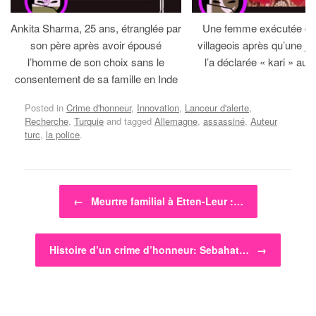
Ankita Sharma, 25 ans, étranglée par
Une femme exécutée dev
son père après avoir épousé
villageois après qu’une jirg
l’homme de son choix sans le
l’a déclarée « kari » au 
consentement de sa famille en Inde
Posted in
Crime d'honneur
,
Innovation
,
Lanceur d'alerte
,
Recherche
,
Turquie
and tagged
Allemagne
,
assassiné
,
Auteur
turc
,
la police
.
Post navigation
←
Meurtre familial à Etten-Leur :…
Histoire d’un crime d’honneur: Sebahat…
→