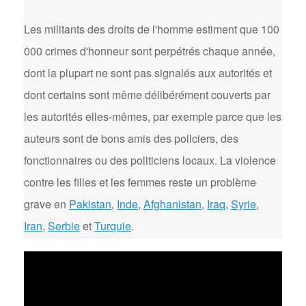
Les militants des droits de l'homme estiment que 100
000 crimes d'honneur sont perpétrés chaque année,
dont la plupart ne sont pas signalés aux autorités et
dont certains sont même délibérément couverts par
les autorités elles-mêmes, par exemple parce que les
auteurs sont de bons amis des policiers, des
fonctionnaires ou des politiciens locaux. La violence
contre les filles et les femmes reste un problème
grave en
Pakistan
,
Inde
,
Afghanistan
,
Iraq
,
Syrie
,
Iran
,
Serbie
et
Turquie
.