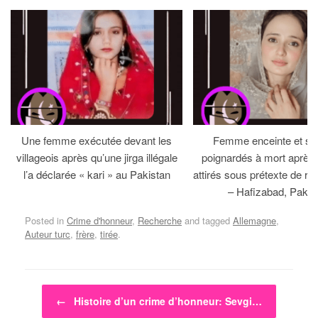
Une femme exécutée devant les
Femme enceinte et so
villageois après qu’une jirga illégale
poignardés à mort après 
l’a déclarée « kari » au Pakistan
attirés sous prétexte de réc
– Hafizabad, Pakis
Posted in
Crime d'honneur
,
Recherche
and tagged
Allemagne
,
Auteur turc
,
frère
,
tirée
.
Post navigation
←
Histoire d’un crime d’honneur: Sevgi…