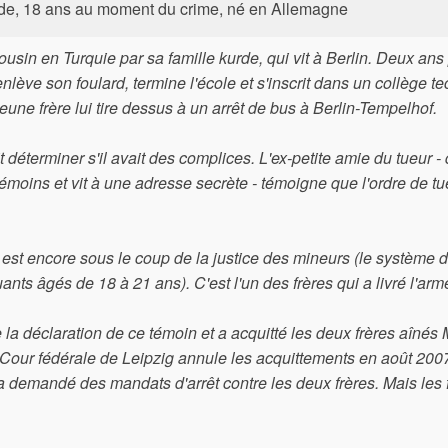
kurde, 18 ans au moment du crime, né en Allemagne
usin en Turquie par sa famille kurde, qui vit à Berlin. Deux ans
 enlève son foulard, termine l'école et s'inscrit dans un collège t
eune frère lui tire dessus à un arrêt de bus à Berlin-Tempelhof.
it déterminer s'il avait des complices. L'ex-petite amie du tueur - 
moins et vit à une adresse secrète - témoigne que l'ordre de tu
 est encore sous le coup de la justice des mineurs (le système d
ts âgés de 18 à 21 ans). C'est l'un des frères qui a livré l'arm
 la déclaration de ce témoin et a acquitté les deux frères aînés 
Cour fédérale de Leipzig annule les acquittements en août 200
 demandé des mandats d'arrêt contre les deux frères. Mais les 