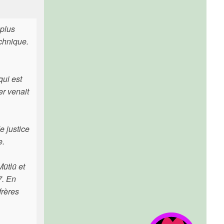
 plus
echnique.
qui est
er venait
e justice
e.
Mütlü et
7. En
frères