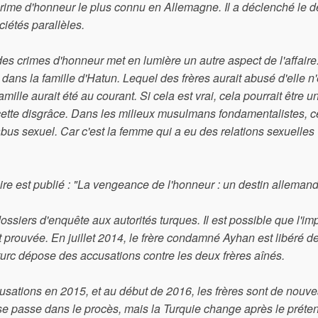
crime d'honneur le plus connu en Allemagne. Il a déclenché le d
ciétés parallèles.
s crimes d'honneur met en lumière un autre aspect de l'affaire
 dans la famille d'Hatun. Lequel des frères aurait abusé d'elle n
mille aurait été au courant. Si cela est vrai, cela pourrait être u
à cette disgrâce. Dans les milieux musulmans fondamentalistes, c
abus sexuel. Car c'est la femme qui a eu des relations sexuelles
faire est publié : "La vengeance de l'honneur : un destin alleman
dossiers d'enquête aux autorités turques. Il est possible que l'imp
t prouvée. En juillet 2014, le frère condamné Ayhan est libéré d
t turc dépose des accusations contre les deux frères aînés.
usations en 2015, et au début de 2016, les frères sont de nouv
e se passe dans le procès, mais la Turquie change après le prét