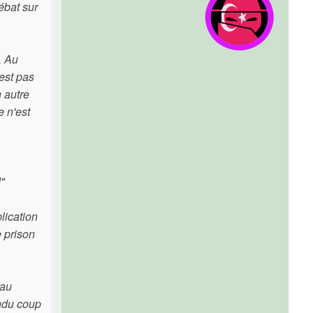
ébat sur
. Au
'est pas
n autre
e n'est
d"
lication
e prison
eau
endu coup