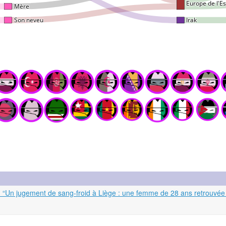
: “Un jugement de sang-froid à Liège : une femme de 28 ans retrouvée m