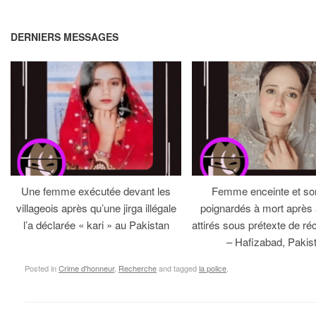
DERNIERS MESSAGES
Une femme exécutée devant les
Femme enceinte et so
villageois après qu’une jirga illégale
poignardés à mort après 
l’a déclarée « kari » au Pakistan
attirés sous prétexte de réc
– Hafizabad, Pakis
Posted in
Crime d'honneur
,
Recherche
and tagged
la police
.