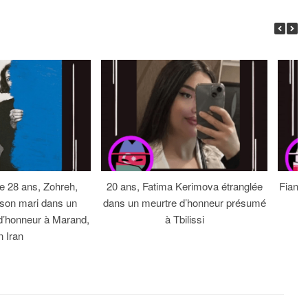
 28 ans, Zohreh,
20 ans, Fatima Kerimova étranglée
Fiancé
 son mari dans un
dans un meurtre d’honneur présumé
d’honneur à Marand,
à Tbilissi
n Iran