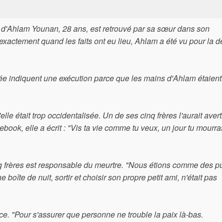
e d'Ahlam Younan, 28 ans, est retrouvé par sa sœur dans son
xactement quand les faits ont eu lieu, Ahlam a été vu pour la d
ée indiquent une exécution parce que les mains d'Ahlam étaient 
le était trop occidentalisée. Un de ses cinq frères l'aurait aver
book, elle a écrit : "Vis ta vie comme tu veux, un jour tu mourr
q frères est responsable du meurtre. "Nous étions comme des p
 boîte de nuit, sortir et choisir son propre petit ami, n'était pas
e. "Pour s'assurer que personne ne trouble la paix là-bas.