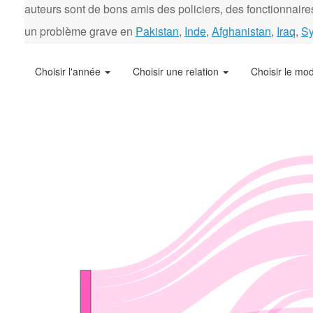
auteurs sont de bons amis des policiers, des fonctionnaires
un problème grave en
Pakistan
,
Inde
,
Afghanistan
,
Iraq
,
Sy