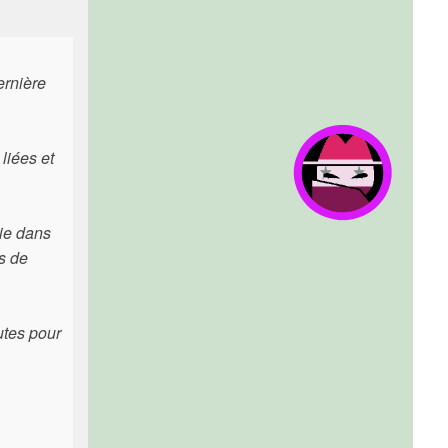
ernière
liées et
tie dans
as de
utes pour