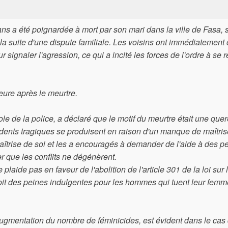
s a été poignardée à mort par son mari dans la ville de Fasa, 
à la suite d'une dispute familiale. Les voisins ont immédiatement
signaler l'agression, ce qui a incité les forces de l'ordre à se 
eure après le meurtre.
e la police, a déclaré que le motif du meurtre était une quer
idents tragiques se produisent en raison d'un manque de maîtris
 maîtrise de soi et les a encouragés à demander de l'aide à des 
er que les conflits ne dégénèrent.
 pas en faveur de l'abolition de l'article 301 de la loi sur 
oit des peines indulgentes pour les hommes qui tuent leur femm
e augmentation du nombre de féminicides, est évident dans le cas