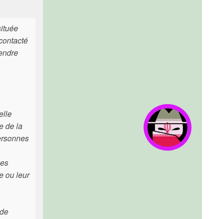
située
 contacté
rendre
elle
e de la
personnes
les
e ou leur
 de