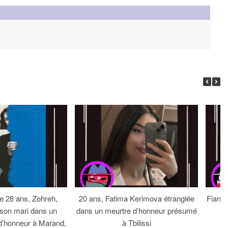
 28 ans, Zohreh,
20 ans, Fatima Kerimova étranglée
Fiancé
 son mari dans un
dans un meurtre d’honneur présumé
d’honneur à Marand,
à Tbilissi