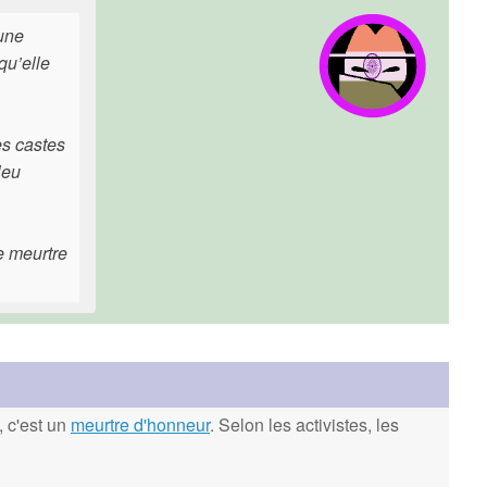
 une
qu’elle
es castes
leu
e meurtre
, c'est un
meurtre d'honneur
. Selon les activistes, les