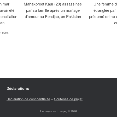
n mari
Mahakpreet Kaur (20) assassinée
Une femme de
avoir été
par sa famille après un mariage
étranglée par
onciliation
d’amour au Pendjab, en Pakistan
présumé crime 
tan
e
e
,
père
.
Déclarations
Déclaration de confidentialité
–
Soutenez ce projet
Femmes en Europe, © 2026