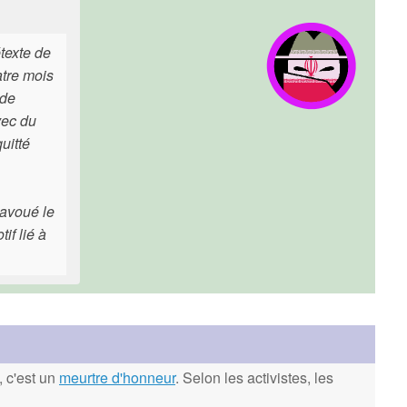
texte de
tre mois
 de
vec du
uitté
 avoué le
if lié à
, c'est un
meurtre d'honneur
. Selon les activistes, les