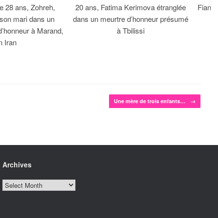
 28 ans, Zohreh,
20 ans, Fatima Kerimova étranglée
Fiancé
 son mari dans un
dans un meurtre d’honneur présumé
d’honneur à Marand,
à Tbilissi
n Iran
Une mère de trois enfants…
→
Archives
Archives