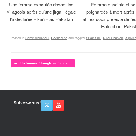
Une femme exécutée devant les
Femme enceinte et so
villageois après qu’une jirga illégale
poignardés à mort après 
l’a déclarée « kari » au Pakistan
attirés sous prétexte de réc
– Hafizabad, Pakis
Posted in
Crime d'honneur
,
Recherche
and tagged
assassiné
,
Auteur iranien
,
la polic
Post navigation
←
Un homme étrangle sa femme…
Suivez-nous!