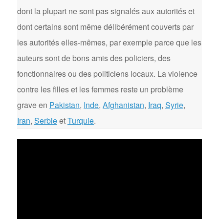
dont la plupart ne sont pas signalés aux autorités et
dont certains sont même délibérément couverts par
les autorités elles-mêmes, par exemple parce que les
auteurs sont de bons amis des policiers, des
fonctionnaires ou des politiciens locaux. La violence
contre les filles et les femmes reste un problème
grave en
Pakistan
,
Inde
,
Afghanistan
,
Iraq
,
Syrie
,
Iran
,
Serbie
et
Turquie
.