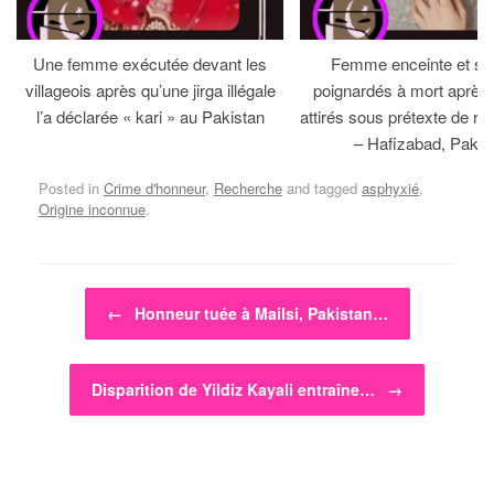
Une femme exécutée devant les
Femme enceinte et so
villageois après qu’une jirga illégale
poignardés à mort après 
l’a déclarée « kari » au Pakistan
attirés sous prétexte de réc
– Hafizabad, Pakis
Posted in
Crime d'honneur
,
Recherche
and tagged
asphyxié
,
Origine inconnue
.
Post navigation
←
Honneur tuée à Mailsi, Pakistan…
Disparition de Yildiz Kayali entraîne…
→