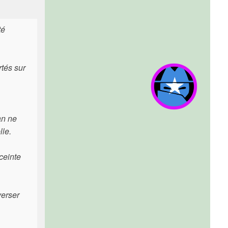
té
tés sur
an ne
lle.
ceinte
verser