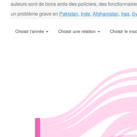
auteurs sont de bons amis des policiers, des fonctionnaires
un problème grave en
Pakistan
,
Inde
,
Afghanistan
,
Iraq
,
Sy