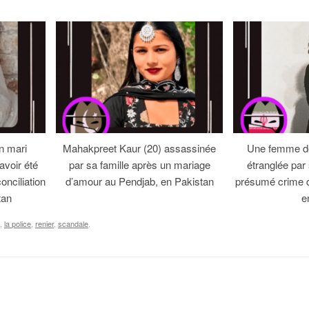
n mari
Mahakpreet Kaur (20) assassinée
Une femme de
avoir été
par sa famille après un mariage
étranglée par
onciliation
d’amour au Pendjab, en Pakistan
présumé crime 
tan
e
,
la police
,
renier
,
scandale
.