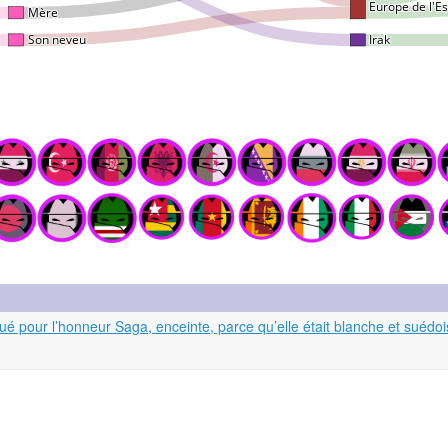
é pour l’honneur Saga, enceinte, parce qu’elle était blanche et suédo