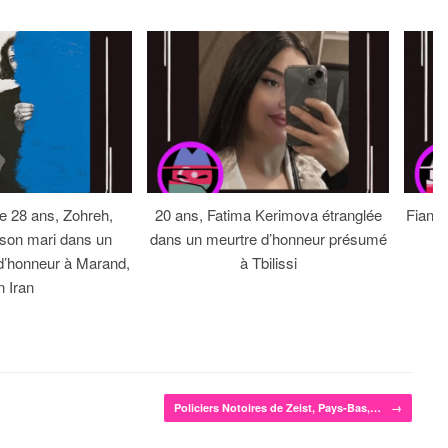
 28 ans, Zohreh,
20 ans, Fatima Kerimova étranglée
Fiancé
 son mari dans un
dans un meurtre d’honneur présumé
d’honneur à Marand,
à Tbilissi
n Iran
Policiers Notoires de Zeist, Pays-Bas,…
→