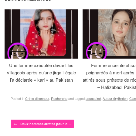
Une femme exécutée devant les
Femme enceinte et so
villageois après qu’une jirga illégale
poignardés à mort après 
l’a déclarée « kari » au Pakistan
attirés sous prétexte de réc
– Hafizabad, Pakis
Posted in
Crime d'honneur
,
Recherche
and tagged
assassiné
,
Auteur érythréen
,
Clan
Post navigation
←
Deux hommes arrêtés pour le…