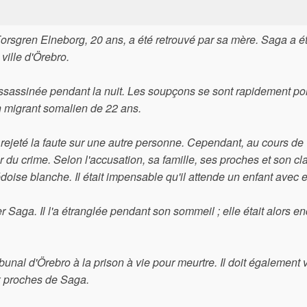
Forsgren Elneborg, 20 ans, a été retrouvé par sa mère. Saga a é
 ville d'Örebro.
assassinée pendant la nuit. Les soupçons se sont rapidement por
 migrant somalien de 22 ans.
 a rejeté la faute sur une autre personne. Cependant, au cours de
eur du crime. Selon l'accusation, sa famille, ses proches et son cl
doise blanche. Il était impensable qu'il attende un enfant avec e
Saga. Il l'a étranglée pendant son sommeil ; elle était alors en
nal d'Örebro à la prison à vie pour meurtre. Il doit également 
x proches de Saga.