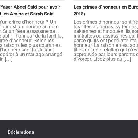
 Yaser Abdel Said pour avoir
Les crimes d’honneur en Euro
filles Amina et Sarah Said
2018)
u’un crime d’honneur ? Un
Les crimes d’honneur sont fr
neur est un meurtre au nom
les filles afghanes, syriennes
. Si un frère assassine sa
irakiennes et hindoues. Ils son
tablir l’honneur de la famille,
maltraités ou assassinés par l
rtre d’honneur. Selon les
parce qu’ils ont porté atteint
les raisons les plus courantes
honneur. La raison en est sou
’honneur sont la victime:
filles ont une relation qui n’es
oopérer à un mariage arrangé.
approuvée par leurs parents 
in […]
divorcer. Lisez plus au […]
Déclarations