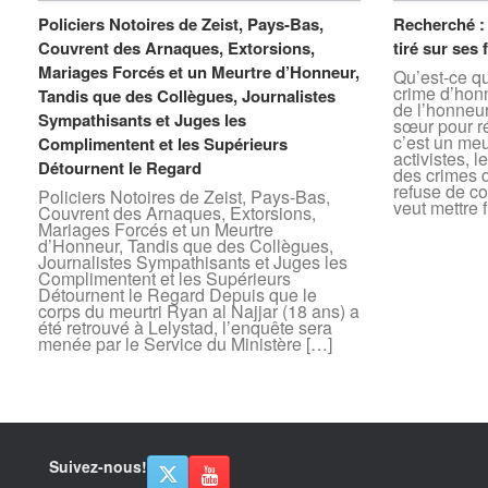
Policiers Notoires de Zeist, Pays-Bas,
Recherché :
Couvrent des Arnaques, Extorsions,
tiré sur ses 
Mariages Forcés et un Meurtre d’Honneur,
Qu’est-ce q
crime d’hon
Tandis que des Collègues, Journalistes
de l’honneur
Sympathisants et Juges les
sœur pour ré
c’est un meu
Complimentent et les Supérieurs
activistes, 
Détournent le Regard
des crimes d
refuse de c
Policiers Notoires de Zeist, Pays-Bas,
veut mettre f
Couvrent des Arnaques, Extorsions,
Mariages Forcés et un Meurtre
d’Honneur, Tandis que des Collègues,
Journalistes Sympathisants et Juges les
Complimentent et les Supérieurs
Détournent le Regard Depuis que le
corps du meurtri Ryan al Najjar (18 ans) a
été retrouvé à Lelystad, l’enquête sera
menée par le Service du Ministère […]
Suivez-nous!