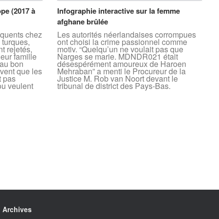
pe (2017 à
Infographie interactive sur la femme
afghane brûlée
équents chez
Les autorités néerlandaises corrompues
, turques,
ont choisi la crime passionnel comme
t rejetés,
motiv. “Quelqu’un ne voulait pas que
eur famille
Narges se marie. MDNDR021 était
e au bon
désespérément amoureux de Haroen
vent que les
Mehraban” a menti le Procureur de la
t pas
Justice M. Rob van Noort devant le
ou veulent
tribunal de district des Pays-Bas.
Archives