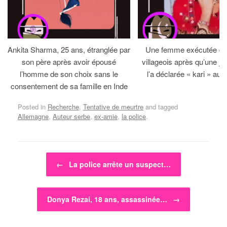
Ankita Sharma, 25 ans, étranglée par
Une femme exécutée dev
son père après avoir épousé
villageois après qu’une jirg
l’homme de son choix sans le
l’a déclarée « kari » au 
consentement de sa famille en Inde
Posted in
Recherche
,
Tentative de meurtre
and tagged
Allemagne
,
Auteur serbe
,
ex-amie
,
la police
.
Post navigation
←
La police arrête un suspect…
Donya Rezai, 18 ans, assassinée…
→