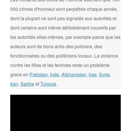
000 crimes d'honneur sont perpétrés chaque année,
dont la plupart ne sont pas signalés aux autorités et
dont certains sont même délibérément couverts par
les autorités elles-mêmes, par exemple parce que les
auteurs sont de bons amis des policiers, des
fonctionnaires ou des politiciens locaux. La violence
contre les filles et les femmes reste un problème
grave en
Pakistan
,
Inde
,
Afghanistan
,
Iraq
,
Syrie
,
Iran
,
Serbie
et
Turquie
.