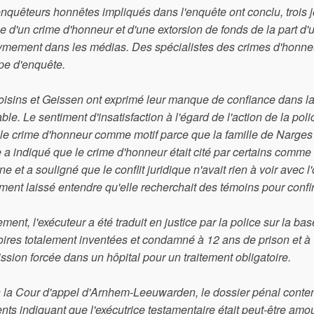
nquêteurs honnêtes impliqués dans l'enquête ont conclu, trois j
me d'un crime d'honneur et d'une extorsion de fonds de la part d'u
mement dans les médias. Des spécialistes des crimes d'honneur tr
ipe d'enquête.
oisins et Geissen ont exprimé leur manque de confiance dans la
ble. Le sentiment d'insatisfaction à l'égard de l'action de la po
 le crime d'honneur comme motif parce que la famille de Narges 
e a indiqué que le crime d'honneur était cité par certains com
e et a souligné que le conflit juridique n'avait rien à voir avec l
ement laissé entendre qu'elle recherchait des témoins pour confirm
ment, l'exécuteur a été traduit en justice par la police sur la bas
toires totalement inventées et condamné à 12 ans de prison et à
ission forcée dans un hôpital pour un traitement obligatoire.
 la Cour d'appel d'Arnhem-Leeuwarden, le dossier pénal conten
nts indiquant que l'exécutrice testamentaire était peut-être am