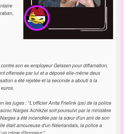
ntaire
hraban,
s
t contre son ex-employeur Geissen pour diffamation,
ment offensée par lui et a déposé elle-même deux
ation a été rejetée et la seconde a abouti à la
 euros.
es juges : "L'officier Anita Frielink (ps) de la police
escroc Narges Achikzei soit poursuivi par le ministère
 Narges a été incendiée par la sœur d'un ami de son
lle était amoureuse d'un Néerlandais, la police a
t un crime d'honneur."