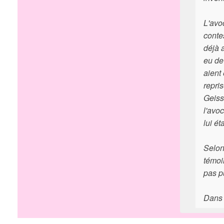
L'avo
conte
déjà a
eu de
aient 
repri
Geiss
l'avo
lui ét
Selon
témoi
pas p
Dans 