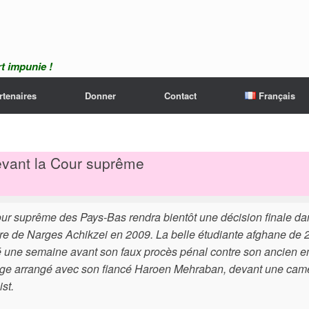
t impunie !
rtenaires
Donner
Contact
Français
devant la Cour suprême
ur suprême des Pays-Bas rendra bientôt une décision finale dans
re de Narges Achikzei en 2009. La belle étudiante afghane de 2
é une semaine avant son faux procès pénal contre son ancien 
ge arrangé avec son fiancé Haroen Mehraban, devant une camé
st.