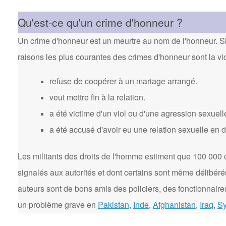
Qu'est-ce qu'un crime d'honneur ?
Un crime d'honneur est un meurtre au nom de l'honneur. Si 
raisons les plus courantes des crimes d'honneur sont la vi
refuse de coopérer à un mariage arrangé.
veut mettre fin à la relation.
a été victime d'un viol ou d'une agression sexuell
a été accusé d'avoir eu une relation sexuelle en 
Les militants des droits de l'homme estiment que 100 000 
signalés aux autorités et dont certains sont même délibér
auteurs sont de bons amis des policiers, des fonctionnaires
un problème grave en
Pakistan
,
Inde
,
Afghanistan
,
Iraq
,
Sy