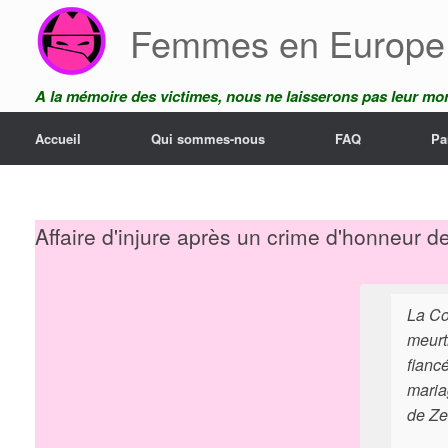
Skip
Femmes en Europe
to
content
A la mémoire des victimes, nous ne laisserons pas leur mor
Accueil
Qui sommes-nous
FAQ
Pa
Affaire d'injure après un crime d'honneur 
La Co
meurt
fianc
maria
de Zei