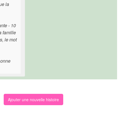
ue la
ante - 10
 famille
s, le mot
rsonne