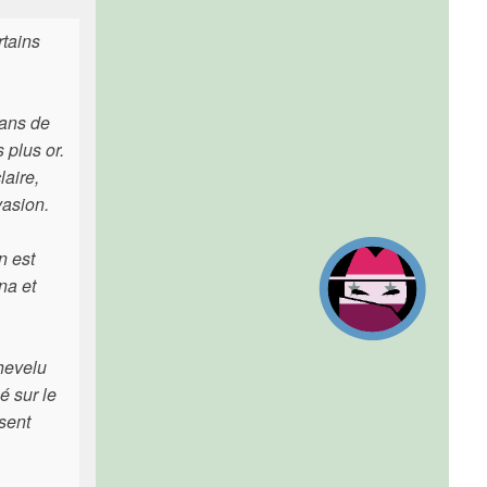
rtains
 ans de
 plus or.
laire,
vasion.
n est
na et
hevelu
é sur le
ssent