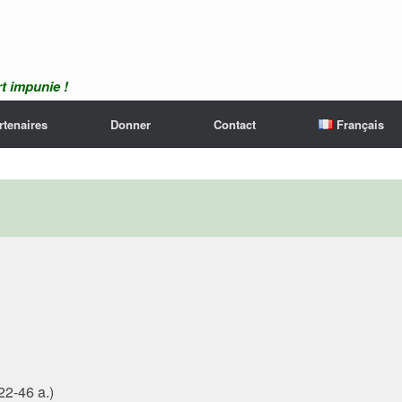
t impunie !
rtenaires
Donner
Contact
Français
22-46 a.)