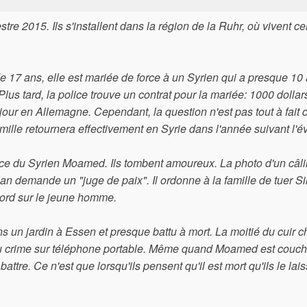
e 2015. Ils s'installent dans la région de la Ruhr, où vivent ce
de 17 ans, elle est mariée de force à un Syrien qui a presque 10
s tard, la police trouve un contrat pour la mariée: 1000 dollars
our en Allemagne. Cependant, la question n'est pas tout à fait c
ille retournera effectivement en Syrie dans l'année suivant l'é
nce du Syrien Moamed. Ils tombent amoureux. La photo d'un câli
lan demande un "juge de paix". Il ordonne à la famille de tuer Si
abord sur le jeune homme.
un jardin à Essen et presque battu à mort. La moitié du cuir c
 du crime sur téléphone portable. Même quand Moamed est couch
ttre. Ce n'est que lorsqu'ils pensent qu'il est mort qu'ils le lai