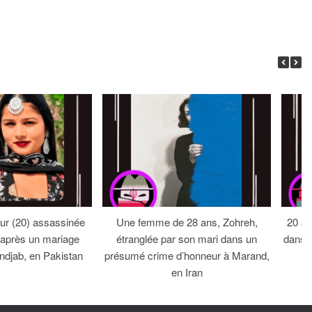
ur (20) assassinée
Une femme de 28 ans, Zohreh,
20 an
e après un mariage
étranglée par son mari dans un
dans 
ndjab, en Pakistan
présumé crime d’honneur à Marand,
en Iran