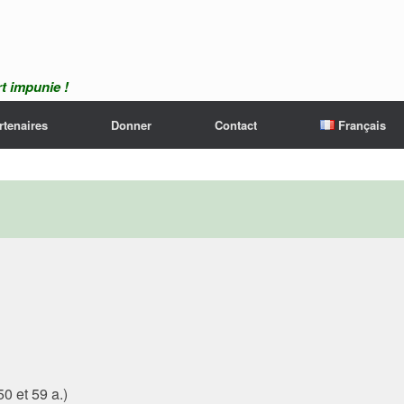
t impunie !
rtenaires
Donner
Contact
Français
50 et 59 a.)