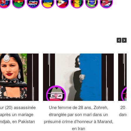
ur (20) assassinée
Une femme de 28 ans, Zohreh,
20 an
e après un mariage
étranglée par son mari dans un
dans 
ndjab, en Pakistan
présumé crime d’honneur à Marand,
en Iran