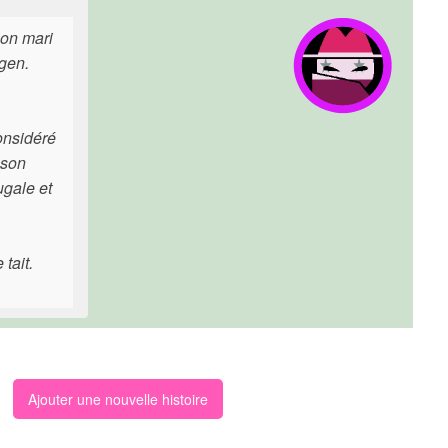
Son mari
ngen.
onsidéré
 son
ugale et
tait.